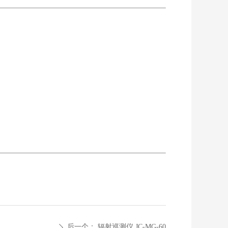
微信二维码
后一个：
辐射巡测仪 JC-MG-60
ꄲ