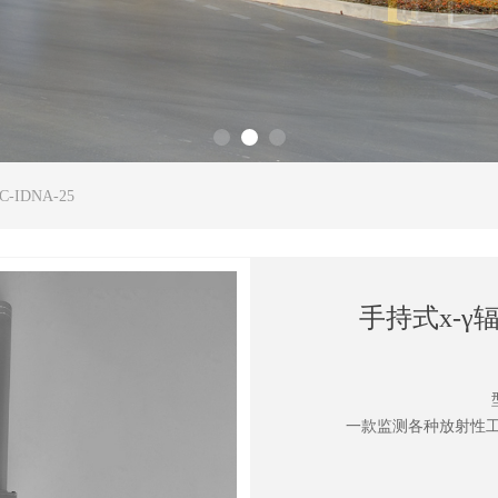
-IDNA-25
手持式х-γ辐
一款监测各种放射性工