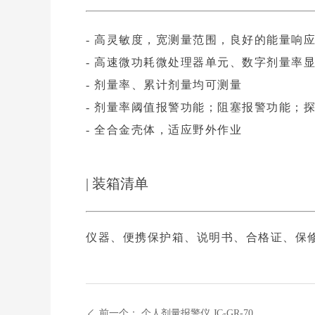
- 高灵敏度，宽测量范围，良好的能量响
-
高速微功耗微处理器单元、数字剂量率
-
剂量率、累计剂量均可测量
-
剂量率阈值报警功能；阻塞报警功能；
-
全合金壳体，适应野外作业
| 装箱清单
仪器、便携保护箱、说明书、合格证、保
前一个：
个人剂量报警仪 JC-GR-70
ꄴ