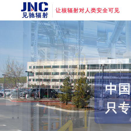
让核辐射对人类安全可见
见驰辐射
2
服务于中国
万
넳
高品质产品远销