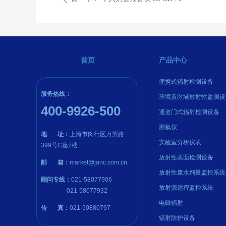
首页
产品中心
便携式辐射检测设备
服务热线：
环境及区域放射性监测设
400-9926-500
通道门式辐射检测设备
测氡仪
地
址：
上海市闵行区万芳路
实验室分析仪表
399号C座7楼
放射性表面检测设备
邮 箱：
market@janc.com.cn
放射性废水剂量监控系统
顾问专线：
021-58077906
放射源远程监控系统
021-58077932
电磁辐射
传 真：
021-50880797
辐射防护设备