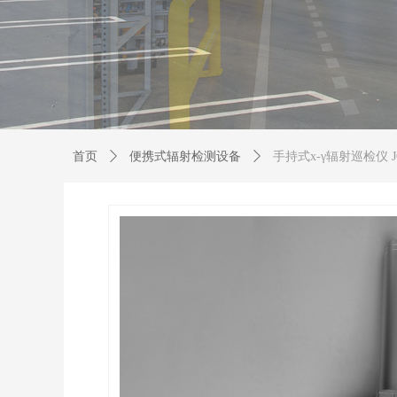
首页
ꄲ
便携式辐射检测设备
ꄲ
手持式х-γ辐射巡检仪 JC