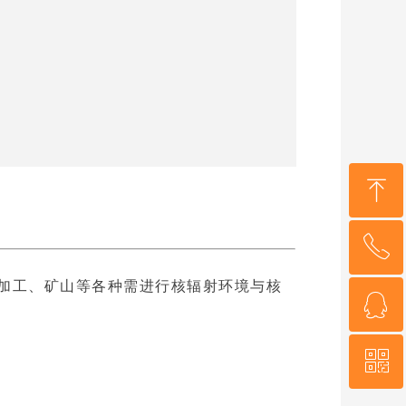
ꁸ
ꂅ
回到顶部
加工、矿山等各种需进行核辐射环境与核
ꁗ
400-9926-500
ꀥ
QQ客服